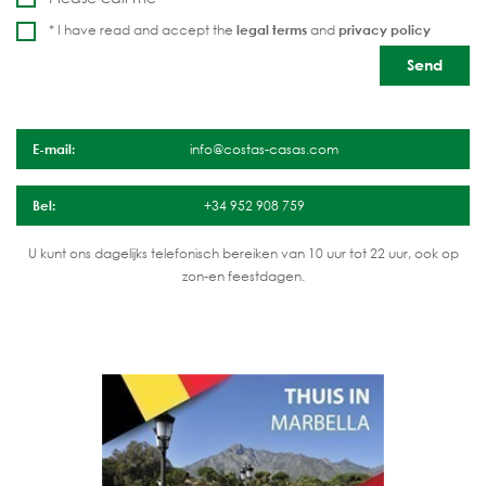
* I have read and accept the
legal terms
and
privacy policy
E-mail:
info@costas-casas.com
Bel:
+34 952 908 759
U kunt ons dagelijks telefonisch bereiken van 10 uur tot 22 uur, ook op
zon-en feestdagen.