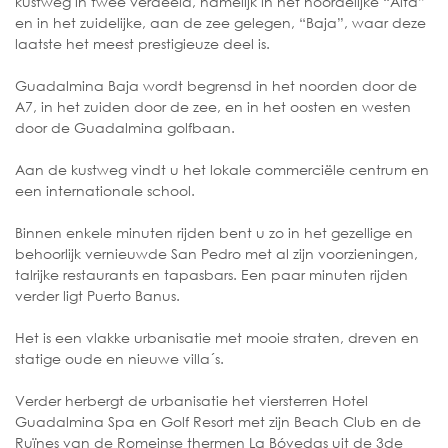
kustweg in twee verdeeld, namelijk in het noordelijke “Alta”
en in het zuidelijke, aan de zee gelegen, “Baja”, waar deze
laatste het meest prestigieuze deel is.
Guadalmina Baja wordt begrensd in het noorden door de
A7, in het zuiden door de zee, en in het oosten en westen
door de Guadalmina golfbaan.
Aan de kustweg vindt u het lokale commerciële centrum en
een internationale school.
Binnen enkele minuten rijden bent u zo in het gezellige en
behoorlijk vernieuwde San Pedro met al zijn voorzieningen,
talrijke restaurants en tapasbars. Een paar minuten rijden
verder ligt Puerto Banus.
Het is een vlakke urbanisatie met mooie straten, dreven en
statige oude en nieuwe villa´s.
Verder herbergt de urbanisatie het viersterren Hotel
Guadalmina Spa en Golf Resort met zijn Beach Club en de
Ruïnes van de Romeinse thermen La Bóvedas uit de 3de