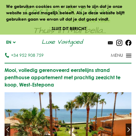
We gebruiken cookies om er zeker van te zijn dat je onze
website zo goed mogelijk beleeft. Als je deze website blijft
gebruiken gaan we ervan uit dat je dat goed vindt.
Thuis in Marbella...
SLUIT DIT BERICHT
Luxe Vastgoed
EN
+34 952 908 759
Mooi, volledig gerenoveerd eerstelijns strand
penthouse appartement met prachtig zeezicht te
koop, West-Estepona