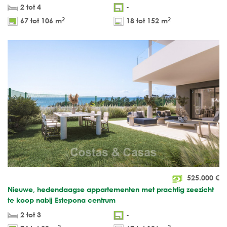
2 tot 4
-
2
2
67 tot 106 m
18 tot 152 m
525.000
€
Nieuwe, hedendaagse appartementen met prachtig zeezicht
te koop nabij Estepona centrum
2 tot 3
-
2
2