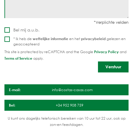
Bel mij a.u.b.
* Ik heb de
wettelijke informatie
en het
privacybeleid
gelezen en
geaccepteerd
This site is protected by reCAPTCHA and the Google
Privacy Policy
and
Terms of Service
apply.
E-mail:
info@costas-casas.com
Bel:
+34 952 908 759
U kunt ons dagelijks telefonisch bereiken van 10 uur tot 22 uur, ook op
zon-en feestdagen.