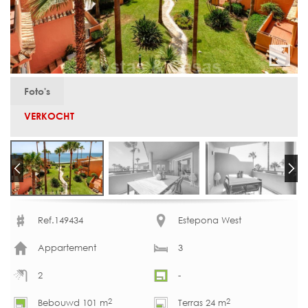
Foto's
VERKOCHT
Ref.149434
Estepona West
Appartement
3
2
-
2
2
Bebouwd 101 m
Terras 24 m