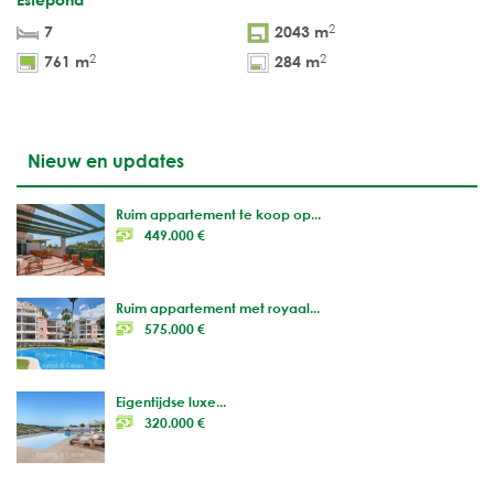
2
7
2043 m
2
2
761 m
284 m
Nieuw en updates
Ruim appartement te koop op...
449.000 €
Ruim appartement met royaal...
575.000 €
Eigentijdse luxe...
320.000 €