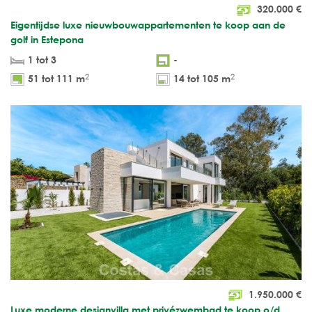
320.000
€
Eigentijdse luxe nieuwbouwappartementen te koop aan de
golf in Estepona
1 tot 3
-
2
2
51 tot 111 m
14 tot 105 m
1.950.000
€
Luxe moderne designvilla met privézwembad te koop o/d