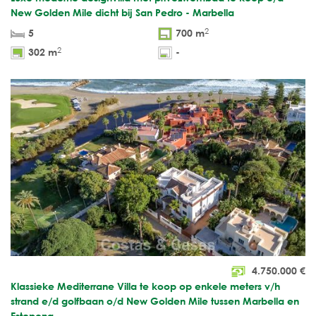
New Golden Mile dicht bij San Pedro - Marbella
2
5
700 m
2
302 m
-
4.750.000
€
Klassieke Mediterrane Villa te koop op enkele meters v/h
strand e/d golfbaan o/d New Golden Mile tussen Marbella en
Estepona