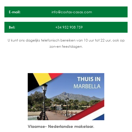
E-mail:
info@costas-casas.com
Bel:
+34 952 908 759
U kunt ons dagelijks telefonisch bereiken van 10 uur tot 22 uur, ook op
zon-en feestdagen.
Vlaamse- Nederlandse makelaar.