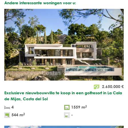
Andere interessante woningen voor u:
2.650.000
€
Exclusieve nieuwbouwvilla te koop in een golfresort in La Cala
de Mijas, Costa del Sol
2
4
1559 m
2
544 m
-