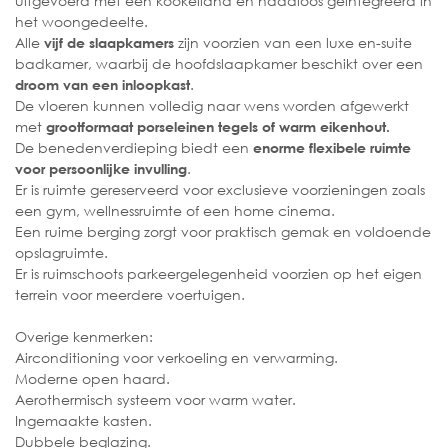
uitgevoerd met een kookeiland en naadloos geïntegreerd in
het woongedeelte.
Alle
zijn voorzien van een luxe en-suite
vijf de slaapkamers
badkamer, waarbij de hoofdslaapkamer beschikt over een
.
droom van een inloopkast
De vloeren kunnen volledig naar wens worden afgewerkt
met
grootformaat porseleinen tegels of warm eikenhout.
De benedenverdieping biedt een
enorme flexibele ruimte
.
voor persoonlijke invulling
Er is ruimte gereserveerd voor exclusieve voorzieningen zoals
een gym, wellnessruimte of een home cinema.
Een ruime berging zorgt voor praktisch gemak en voldoende
opslagruimte.
Er is ruimschoots parkeergelegenheid voorzien op het eigen
terrein voor meerdere voertuigen.
Overige kenmerken:
Airconditioning voor verkoeling en verwarming.
Moderne open haard.
Aerothermisch systeem voor warm water.
Ingemaakte kasten.
Dubbele beglazing.