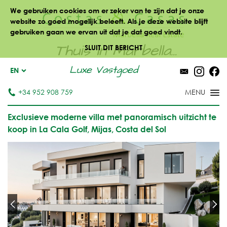
We gebruiken cookies om er zeker van te zijn dat je onze
website zo goed mogelijk beleeft. Als je deze website blijft
gebruiken gaan we ervan uit dat je dat goed vindt.
Thuis in Marbella...
SLUIT DIT BERICHT
Luxe Vastgoed
EN
+34 952 908 759
Exclusieve moderne villa met panoramisch uitzicht te
koop in La Cala Golf, Mijas, Costa del Sol