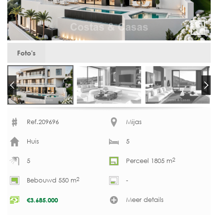
Foto's
Ref.209696
Mijas
Huis
5
2
5
Perceel 1805 m
2
Bebouwd 550 m
-
Meer details
€
3.685.000