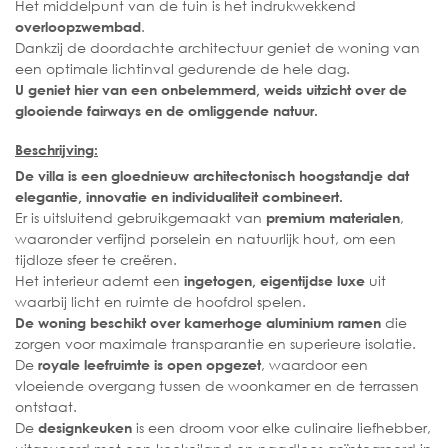
Het middelpunt van de tuin is het indrukwekkend
.
overloopzwembad
Dankzij de doordachte architectuur geniet de woning van
een optimale lichtinval gedurende de hele dag.
U geniet hier van een onbelemmerd, weids uitzicht over de
glooiende fairways en de omliggende natuur.
Beschrijving:
De villa
is een gloednieuw architectonisch hoogstandje dat
elegantie, innovatie en individualiteit combineert.
Er is uitsluitend gebruikgemaakt van
,
premium materialen
waaronder verfijnd porselein en natuurlijk hout, om een
tijdloze sfeer te creëren.
Het interieur ademt een
uit
ingetogen, eigentijdse luxe
waarbij licht en ruimte de hoofdrol spelen.
die
De woning beschikt over kamerhoge aluminium ramen
zorgen voor maximale transparantie en superieure isolatie.
De
, waardoor een
royale leefruimte is open opgezet
vloeiende overgang tussen de woonkamer en de terrassen
ontstaat.
De
is een droom voor elke culinaire liefhebber,
designkeuken