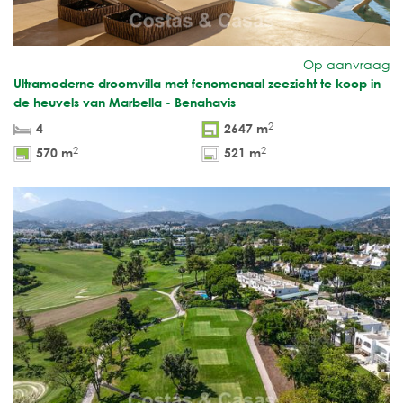
Op aanvraag
Ultramoderne droomvilla met fenomenaal zeezicht te koop in
de heuvels van Marbella - Benahavis
2
4
2647 m
2
2
570 m
521 m