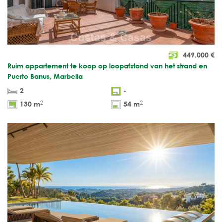
449.000
€
Ruim appartement te koop op loopafstand van het strand en
Puerto Banus, Marbella
2
-
2
2
130 m
54 m