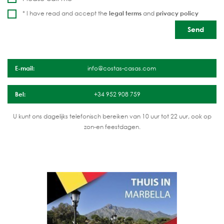
* I have read and accept the
legal terms
and
privacy policy
E-mail:
info@costas-casas.com
Bel:
+34 952 908 759
U kunt ons dagelijks telefonisch bereiken van 10 uur tot 22 uur, ook op
zon-en feestdagen.