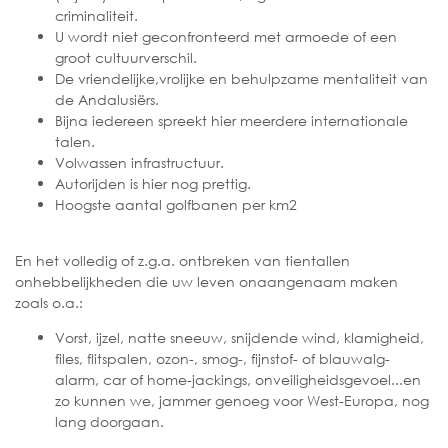
criminaliteit.
U wordt niet geconfronteerd met armoede of een
groot cultuurverschil.
De vriendelijke,vrolijke en behulpzame mentaliteit van
de Andalusiërs.
Bijna iedereen spreekt hier meerdere internationale
talen.
Volwassen infrastructuur.
Autorijden is hier nog prettig.
Hoogste aantal golfbanen per km2
En het volledig of z.g.a. ontbreken van tientallen
onhebbelijkheden die uw leven onaangenaam maken
zoals o.a.:
Vorst, ijzel, natte sneeuw, snijdende wind, klamigheid,
files, flitspalen, ozon-, smog-, fijnstof- of blauwalg-
alarm, car of home-jackings, onveiligheidsgevoel...en
zo kunnen we, jammer genoeg voor West-Europa, nog
lang doorgaan.